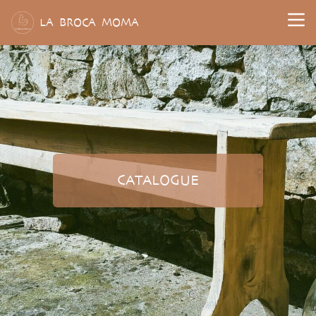
L
A
B
ROCA
M
OMA
CATALOGUE