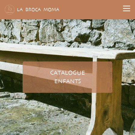
L
A
B
ROCA
M
OMA
CATALOGUE
ENFANTS