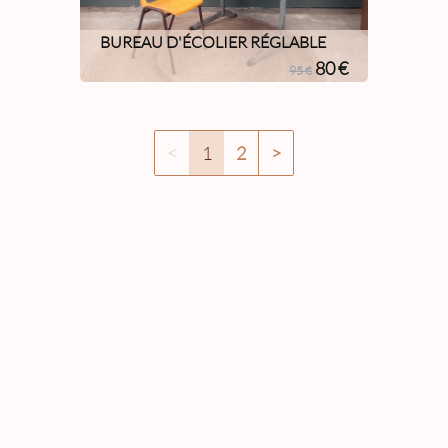
BUREAU D'ÉCOLIER RÉGLABLE
80 €
95 €
<
1
2
>