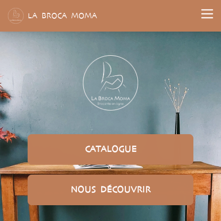
L
A
B
ROCA
M
OMA
CATALOGUE
NOUS DÉCOUVRIR